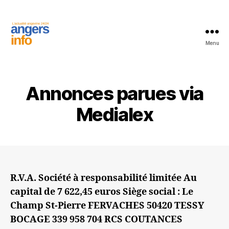
Menu
Les
annonces
légales
et
Annonces parues via
Judiciaires
par
Medialex
Angers
Info
R.V.A. Société à responsabilité limitée Au
capital de 7 622,45 euros Siège social : Le
Champ St-Pierre FERVACHES 50420 TESSY
BOCAGE 339 958 704 RCS COUTANCES